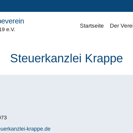
everein
Startseite
Der Vere
9 e.V.
Steuerkanzlei Krappe
073
teuerkanzlei-krappe.de