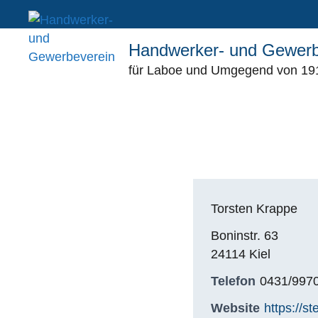
Zum
Inhalt
springen
Handwerker- und Gewerb
für Laboe und Umgegend von 191
Torsten Krappe
Boninstr. 63
24114 Kiel
Telefon
0431/997
Website
https://s